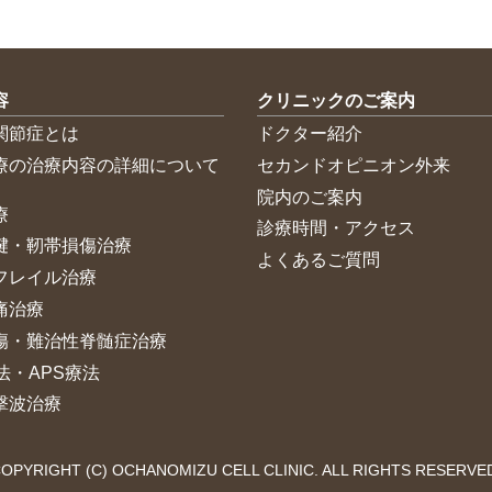
容
クリニックのご案内
関節症とは
ドクター紹介
療の治療内容の詳細について
セカンドオピニオン外来
院内のご案内
療
診療時間・アクセス
腱・靭帯損傷治療
よくあるご質問
フレイル治療
痛治療
傷・難治性脊髄症治療
法・APS療法
撃波治療
OPYRIGHT (C) OCHANOMIZU CELL CLINIC. ALL RIGHTS RESERVE