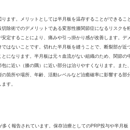
図ります。メリットとしては半月板を温存することができるこ
板切除術でのデメリットである変形性膝関節症になるリスクを
が安定することにより、痛みや引っ掛かり感が改善します。デ
けではないことです。切れた半月板を縫うことで、断裂部が近
ことになります。半月板は元々血流がない組織のため、関節の
節包に近い（膝の隅）に近い部分は治りやすくなります。また
裂の箇所や場所、年齢、活動レベルなど治癒確率に影響する部
します。
が多く報告されています。保存治療としてのPRP投与や半月板