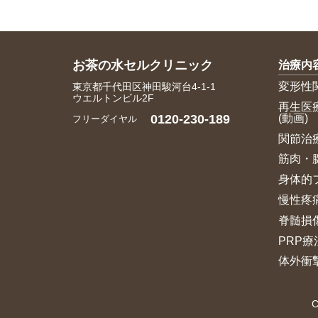
お茶の水セルクリニック
治療内
変形性
東京都千代田区神田駿河台4-1-1
ウエルトンビル2F
再生医
(動画)
0120-230-189
フリーダイヤル
関節治
筋肉・
身体的
慢性疼
脊髄損
PRP療
体外衝
C