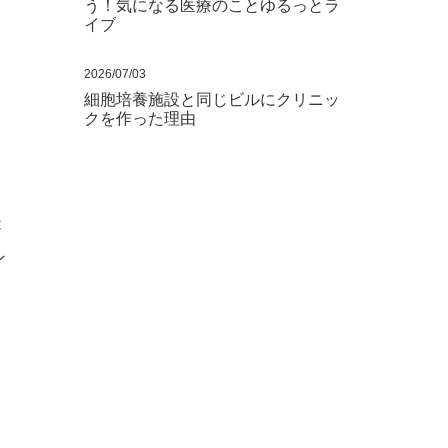
う！気になる医療のことゆるっとラ
イブ
2026/07/03
細胞培養施設と同じビルにクリニッ
クを作った理由
C
ン