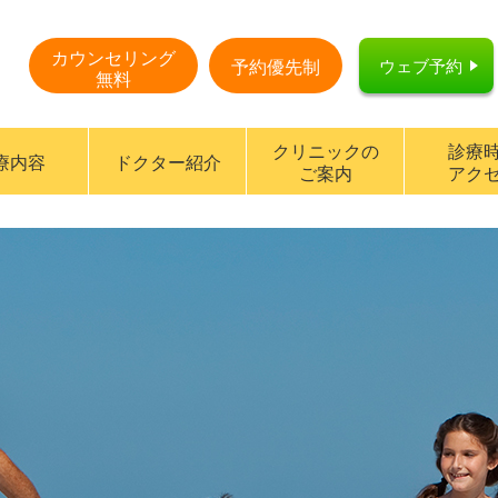
カウンセリング
ウェブ予約
予約優先制
無料
クリニックの
診療
療内容
ドクター紹介
ご案内
アク