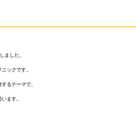
しました。
リニックです。
連するテーマで、
思います。
。