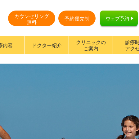
カウンセリング
ウェブ予約
予約優先制
無料
クリニックの
診療
療内容
ドクター紹介
ご案内
アク