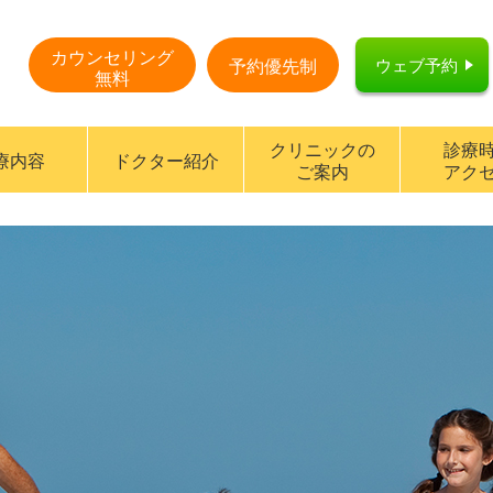
カウンセリング
ウェブ予約
予約優先制
無料
クリニックの
診療
療内容
ドクター紹介
ご案内
アク