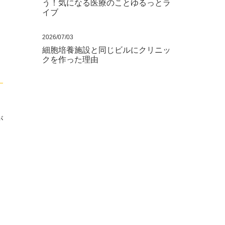
う！気になる医療のことゆるっとラ
イブ
2026/07/03
細胞培養施設と同じビルにクリニッ
クを作った理由
が