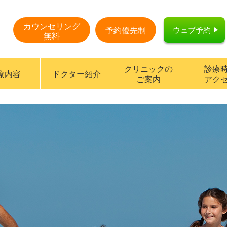
カウンセリング
ウェブ予約
予約優先制
無料
クリニックの
診療
療内容
ドクター紹介
ご案内
アク