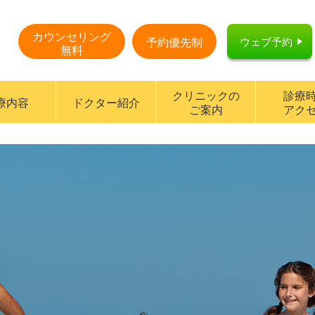
カウンセリング
ウェブ予約
予約優先制
無料
クリニックの
診療
療内容
ドクター紹介
ご案内
アク