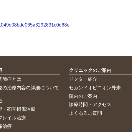
dacf1049d08bde065a3292831c0d68e
容
クリニックのご案内
関節症とは
ドクター紹介
療の治療内容の詳細について
セカンドオピニオン外来
院内のご案内
療
診療時間・アクセス
腱・靭帯損傷治療
よくあるご質問
フレイル治療
痛治療