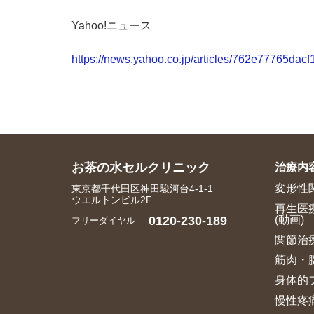
Yahoo!ニュース
https://news.yahoo.co.jp/articles/762e77765
お茶の水セルクリニック
治療内
変形性
東京都千代田区神田駿河台4-1-1
ウエルトンビル2F
再生医
(動画)
0120-230-189
フリーダイヤル
関節治
筋肉・
身体的
慢性疼