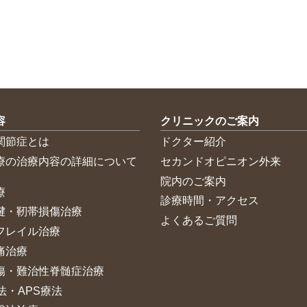
容
クリニックのご案内
関節症とは
ドクター紹介
療の治療内容の詳細について
セカンドオピニオン外来
院内のご案内
療
診療時間・アクセス
腱・靭帯損傷治療
よくあるご質問
フレイル治療
痛治療
傷・難治性脊髄症治療
法・APS療法