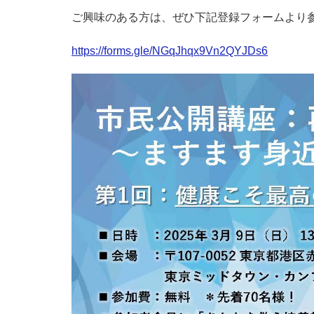
ご興味のある方は、ぜひ下記登録フォームより
https://forms.gle/NGqJhqx9Vn2QYJDs6