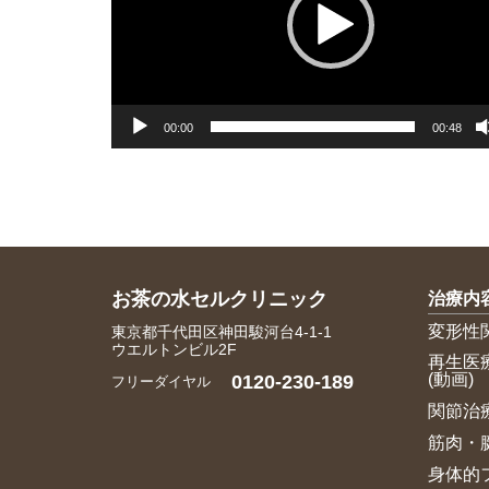
レ
ー
ヤ
ー
00:00
00:48
お茶の水セルクリニック
治療内
変形性
東京都千代田区神田駿河台4-1-1
ウエルトンビル2F
再生医
(動画)
0120-230-189
フリーダイヤル
関節治
筋肉・
身体的