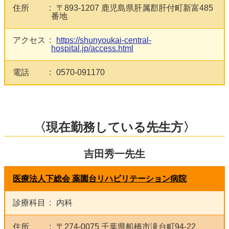
住所
〒893-1207 鹿児島県肝属郡肝付町新富485
番地
アクセス
https://shunyoukai-central-
hospital.jp/access.html
電話
0570‐091170
〈現在勤務している先生方〉
吉田秀一先生
医療法人下総会 薬園台リハビリテーション病院
診療科目
内科
住所
〒274-0075 千葉県船橋市滝台町94-22