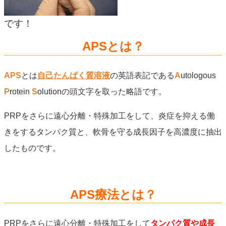
です！
APSとは？
APS
とは
自己たんぱく質溶液
の英語表記である
A
utologous
P
rotein
S
olutionの頭文字を取った略語です。
PRPをさらに遠心分離・特殊加工をして、炎症を抑える働
きをするタンパク質と、軟骨を守る成長因子を高濃度に抽出
したものです。
APS療法とは？
PRPをさらに遠心分離・特殊加工をして
タンパク質や成長